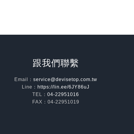
跟我們聯繫
Email：
service@devisetop.com.tw
Line：
https://lin.ee/6JY86uJ
TEL：
04-22951016
FAX：04-22951019